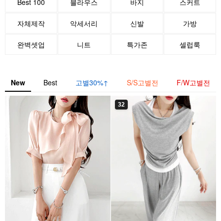
Best 100
블라우스
바지
스커트
자체제작
악세서리
신발
가방
완벽셋업
니트
특가존
셀럽룩
New
Best
고별30%↑
S/S고별전
F/W고별전
32