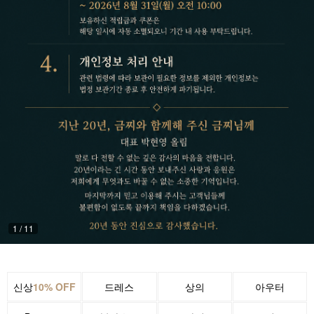
1
/
11
신상
10% OFF
드레스
상의
아우터