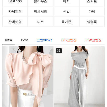
Best 100
블라우스
바지
스커트
자체제작
악세서리
신발
가방
완벽셋업
니트
특가존
셀럽룩
New
Best
고별30%↑
S/S고별전
F/W고별전
32