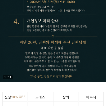
1
/
11
신상
10% OFF
드레스
상의
아우터