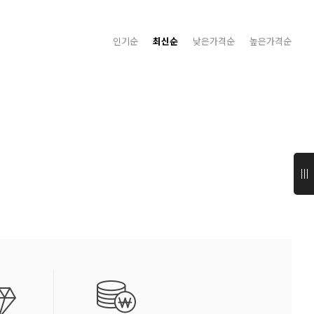
인기순
최신순
낮은가격순
높은가격순