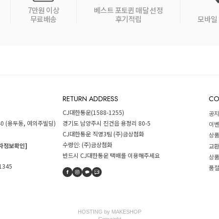
7만원 이상
베스트 포토퀸 매달 선정
무료배송
후기적립
모바일 
RETURN ADDRESS
CO
CJ대한통운(1588-1255)
공
40 (용두동, 여의주빌딩)
경기도 남양주시 진건읍 용정리 80-5
이
CJ대한통운 직영3팀 (주)금상첨화
상
수령인: (주)금상첨화
자정보확인]
교환
반드시 CJ대한통운 택배를 이용해주세요
상
-1345
품
HOSTING by MAKESHOP