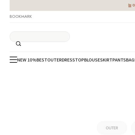
늘 
BOOKMARK
NEW 10%
BEST
OUTER
DRESS
TOP
BLOUSE
SKIRT
PANTS
BAG
OUTER