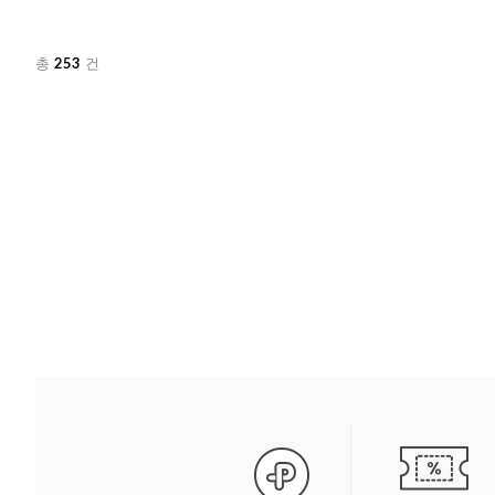
253
총
건