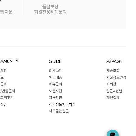
품절보상
앱 다운
회원전용혜택문의
MMUNITY
GUIDE
MYPAGE
지사항
회사소개
배송조회
벤트
해외배송
회원정보변경
품문의
제휴문의
비회원
/반품문의
모델지원
질문&답변
↑
품고객후기
이용약관
개인결제
절상품
개인정보처리방침
↓
자주묻는질문