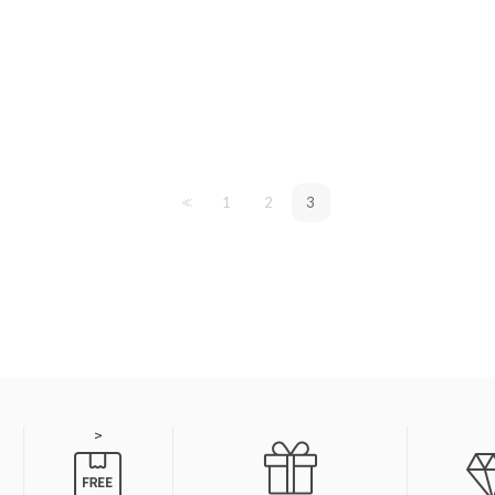
1
2
3
<<
>