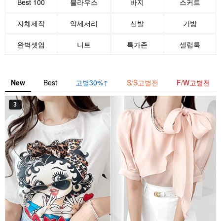
Best 100
블라우스
바지
스커트
자체제작
악세서리
신발
가방
완벽셋업
니트
특가존
셀럽룩
New
Best
고별30%↑
S/S고별전
F/W고별전
3