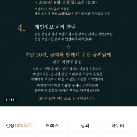
1
/
11
신상
10% OFF
드레스
상의
아우터