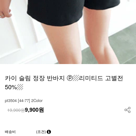
카이 슬림 정장 반바지 ⓟ▨리미티드 고별전
50%▨
pt3504 [44-77] 2Color
9,900
원
19,900원
배송비
(조건)