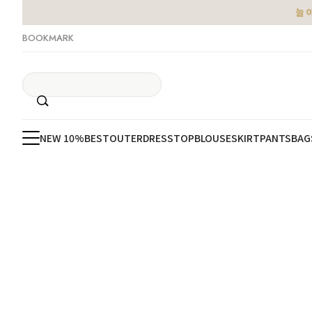
늘 
BOOKMARK
NEW 10%
BEST
OUTER
DRESS
TOP
BLOUSE
SKIRT
PANTS
BAG