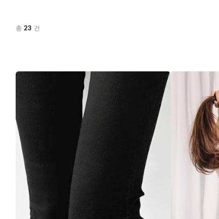
23
총
건