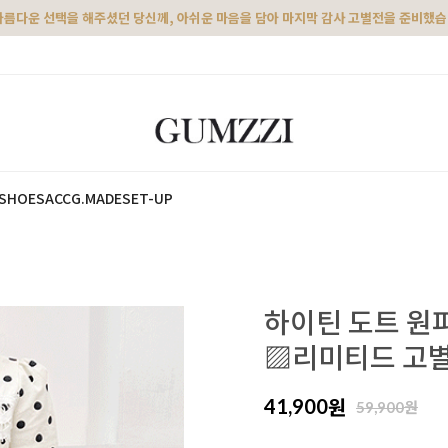
아름다운 선택을 해주셨던 당신께, 아쉬운 마음을 담아 마지막 감사 고별전을 준비했
SHOES
ACC
G.MADE
SET-UP
하이틴 도트 원
▨리미티드 고별
원
41,900
원
59,900