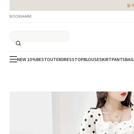
늘 
BOOKMARK
NEW 10%
BEST
OUTER
DRESS
TOP
BLOUSE
SKIRT
PANTS
BAG