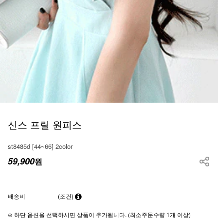
신스 프릴 원피스
st8485d [44~66] 2color
59,900
원
배송비
(조건)
⊙ 하단 옵션을 선택하시면 상품이 추가됩니다. (최소주문수량 1개 이상)