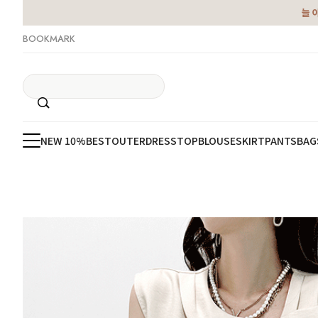
늘 
BOOKMARK
NEW 10%
BEST
OUTER
DRESS
TOP
BLOUSE
SKIRT
PANTS
BAG