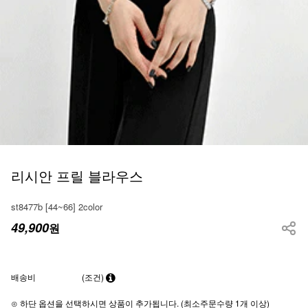
리시안 프릴 블라우스
st8477b [44~66] 2color
49,900
원
배송비
(조건)
⊙ 하단 옵션을 선택하시면 상품이 추가됩니다. (최소주문수량 1개 이상)