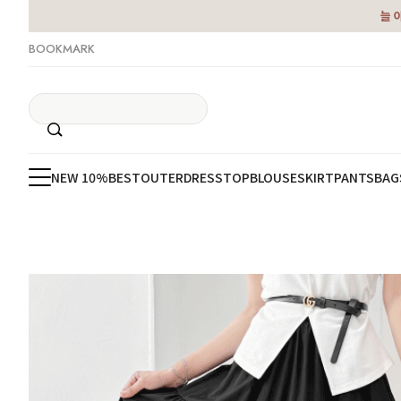
늘 
BOOKMARK
NEW 10%
BEST
OUTER
DRESS
TOP
BLOUSE
SKIRT
PANTS
BAG