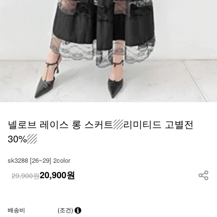
넬로브 레이스 롱 스커트▨리미티드 고별전
30%▨
sk3288 [26~29] 2color
20,900
원
29,900원
배송비
(조건)