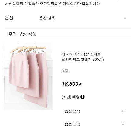
⊙ 신상할인,기획특가,추가할인등은 가입회원만 적용됩니다
옵션
추가 구성 상품
헤나 베이직 정장 스커트
▨리미티드 고별전 30%▨
0원
18,800
원
(조건) 배송