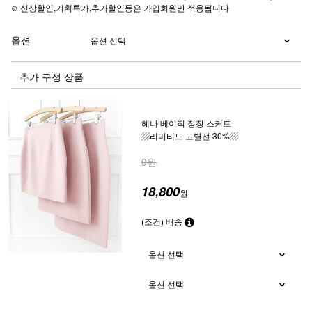
⊙ 신상할인,기획특가,추가할인등은 가입회원만 적용됩니다
옵션
추가 구성 상품
헤나 베이직 정장 스커트
▨리미티드 고별전 30%▨
0원
18,800
원
(조건) 배송