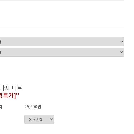
 나시 니트
획특가]"
격
29,900원