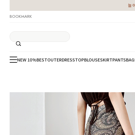
늘 
BOOKMARK
NEW 10%
BEST
OUTER
DRESS
TOP
BLOUSE
SKIRT
PANTS
BAG