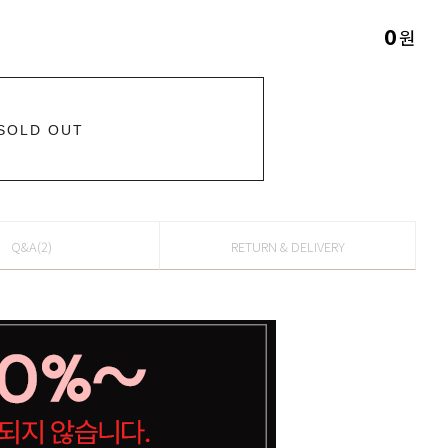
원
0
SOLD OUT
Q&A(2)
RETURN & DELIVERY