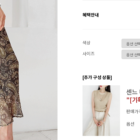
혜택안내
색상
사이즈
[추가 구성 상품]
센느
"[기
판매가
옵션