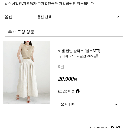
⊙ 신상할인,기획특가,추가할인등은 가입회원만 적용됩니다
옵션
추가 구성 상품
이렌 린넨 슬랙스 (벨트SET)
▨리미티드 고별전 30%▨
0원
20,900
원
(조건) 배송
0
원