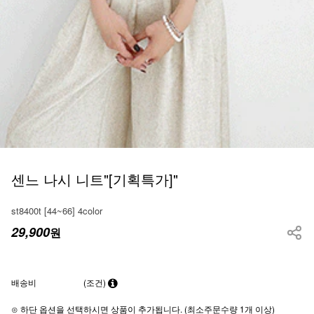
센느 나시 니트"[기획특가]"
st8400t [44~66] 4color
29,900
원
배송비
(조건)
⊙ 하단 옵션을 선택하시면 상품이 추가됩니다. (최소주문수량 1개 이상)