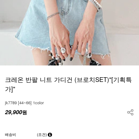
크레온 반팔 니트 가디건 (브로치SET)"[기획특
가]"
jk7789 [44~66] 1color
29,900
원
배송비
(조건)