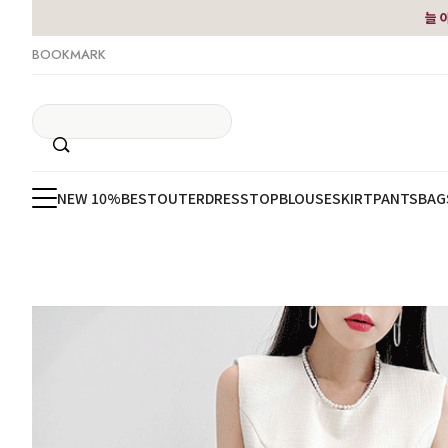
늘 
BOOKMARK
NEW 10%
BEST
OUTER
DRESS
TOP
BLOUSE
SKIRT
PANTS
BAG