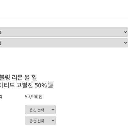
블링 리본 뮬 힐
미티드 고별전 50%▨
격
59,900원