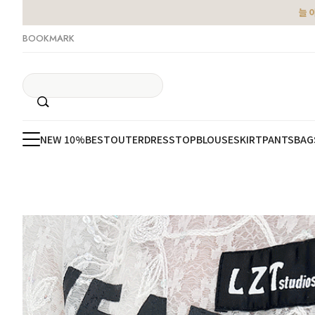
늘 
BOOKMARK
NEW 10%
BEST
OUTER
DRESS
TOP
BLOUSE
SKIRT
PANTS
BAG