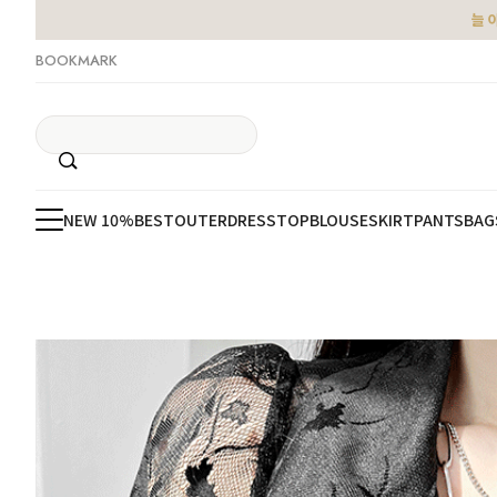
늘 
BOOKMARK
NEW 10%
BEST
OUTER
DRESS
TOP
BLOUSE
SKIRT
PANTS
BAG