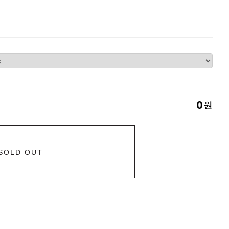
원
0
SOLD OUT