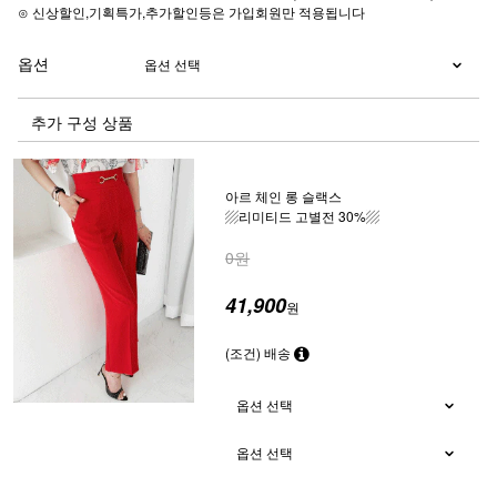
⊙ 신상할인,기획특가,추가할인등은 가입회원만 적용됩니다
옵션
추가 구성 상품
아르 체인 롱 슬랙스
▨리미티드 고별전 30%▨
0원
41,900
원
(조건) 배송