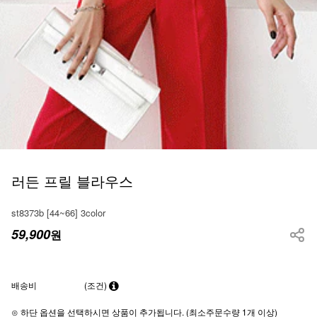
러든 프릴 블라우스
st8373b [44~66] 3color
59,900
원
배송비
(조건)
⊙ 하단 옵션을 선택하시면 상품이 추가됩니다. (최소주문수량 1개 이상)