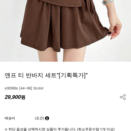
앤프 티 반바지 세트"[기획특가]"
st8366s [44~66] 3color
29,900
원
배송비
(조건)
⊙ 하단 옵션을 선택하시면 상품이 추가됩니다. (최소주문수량 1개 이상)