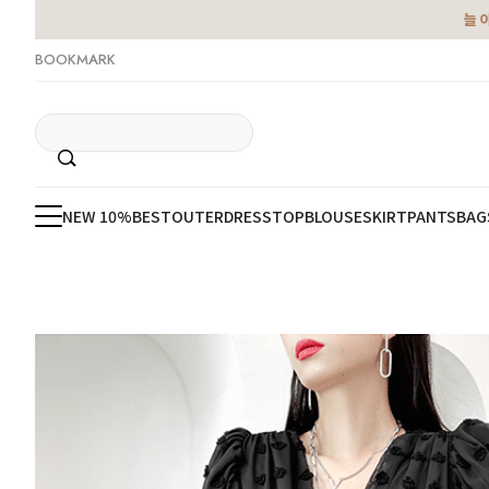
늘 
BOOKMARK
NEW 10%
BEST
OUTER
DRESS
TOP
BLOUSE
SKIRT
PANTS
BAG