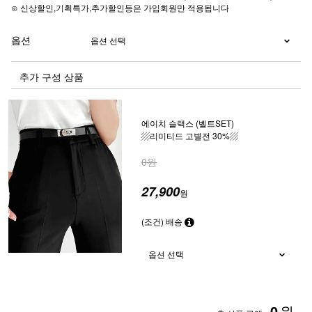
⊙ 신상할인,기획특가,추가할인등은 가입회원만 적용됩니다
옵션
추가 구성 상품
에이치 슬랙스 (벨트SET)
▨리미티드 고별전 30%▨
0원
27,900
원
(조건) 배송
0
원