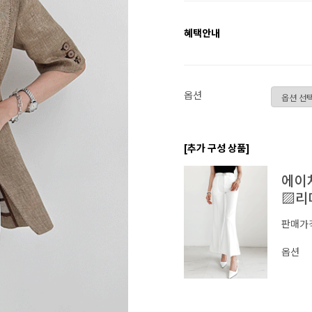
혜택안내
옵션
[추가 구성 상품]
에이치
▨리
판매가
옵션