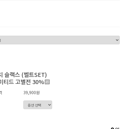
 슬랙스 (벨트SET)
미티드 고별전 30%▨
격
39,900원