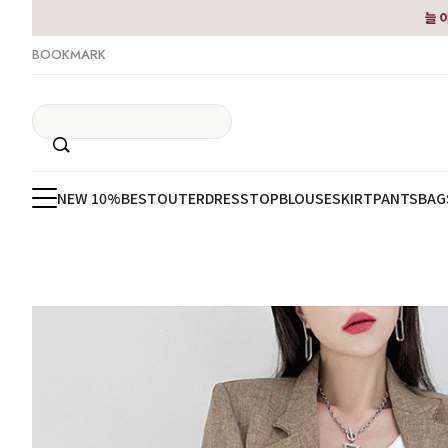
늘 
BOOKMARK
NEW 10%
BEST
OUTER
DRESS
TOP
BLOUSE
SKIRT
PANTS
BAG