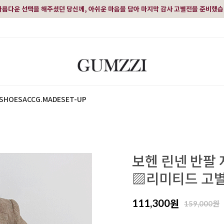
아름다운 선택을 해주셨던 당신께, 아쉬운 마음을 담아 마지막 감사 고별전을 준비했
SHOES
ACC
G.MADE
SET-UP
보헨 린넨 반팔
▨리미티드 고별
원
111,300
원
159,000