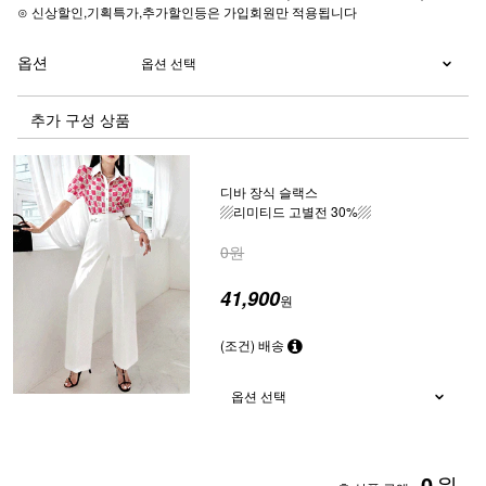
⊙ 신상할인,기획특가,추가할인등은 가입회원만 적용됩니다
옵션
추가 구성 상품
디바 장식 슬랙스
▨리미티드 고별전 30%▨
0원
41,900
원
(조건) 배송
0
원