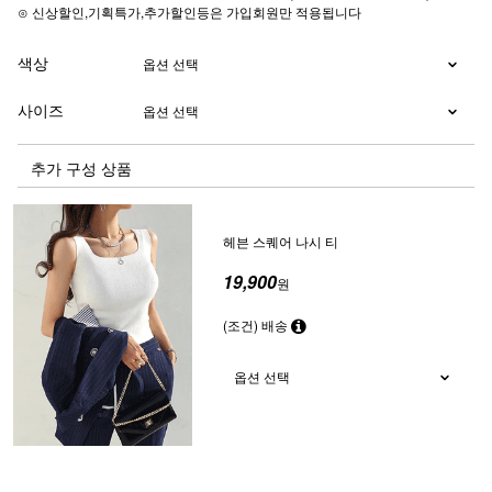
⊙ 신상할인,기획특가,추가할인등은 가입회원만 적용됩니다
색상
사이즈
추가 구성 상품
헤븐 스퀘어 나시 티
19,900
원
(조건) 배송