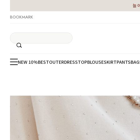
늘 
BOOKMARK
NEW 10%
BEST
OUTER
DRESS
TOP
BLOUSE
SKIRT
PANTS
BAG