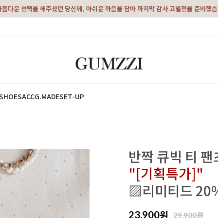
아름다운 선택을 해주셨던 당신께, 아쉬운 마음을 담아 마지막 감사 고별전을 준비했
SHOES
ACC
G.MADE
SET-UP
반짝 큐빅 티 팬
"[기획특가]"
▨리미티드 20
원
23,900
원
29,900