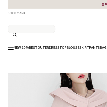
늘 
BOOKMARK
NEW 10%
BEST
OUTER
DRESS
TOP
BLOUSE
SKIRT
PANTS
BAG