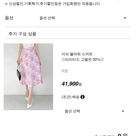
⊙ 신상할인,기획특가,추가할인등은 가입회원만 적용됩니다
옵션
추가 구성 상품
이브 플라워 스커트
▨리미티드 고별전 30%▨
0원
41,900
원
(조건) 배송
0
원