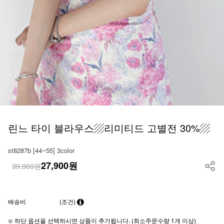
린느 타이 블라우스▨리미티드 고별전 30%▨
st8287b [44~55] 3color
27,900
원
39,900원
배송비
(조건)
⊙ 하단 옵션을 선택하시면 상품이 추가됩니다. (최소주문수량 1개 이상)