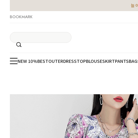
늘 
BOOKMARK
NEW 10%
BEST
OUTER
DRESS
TOP
BLOUSE
SKIRT
PANTS
BAG