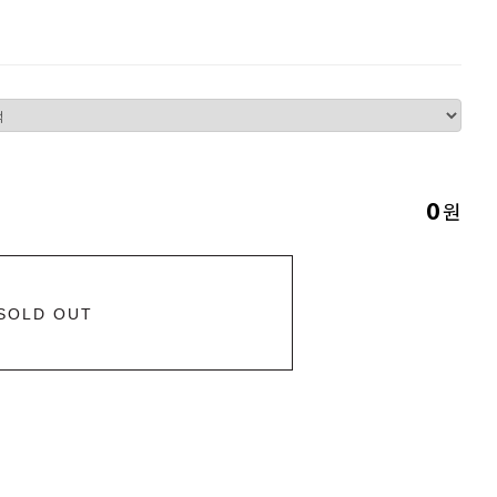
원
0
SOLD OUT