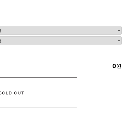
원
0
SOLD OUT