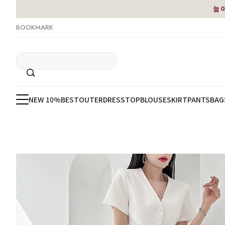
늘 
BOOKMARK
NEW 10%
BEST
OUTER
DRESS
TOP
BLOUSE
SKIRT
PANTS
BAG