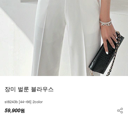
장미 벌룬 블라우스
st8243b [44~66] 2color
59,900
원