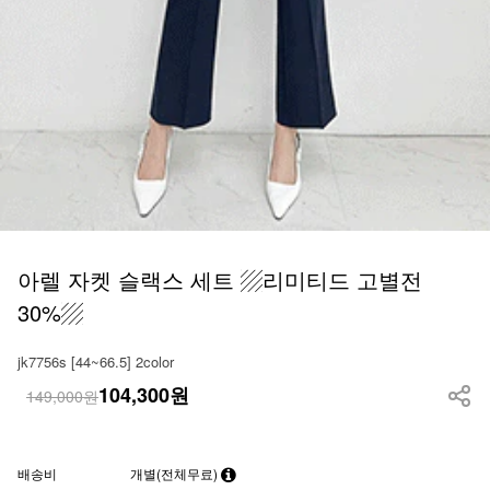
아렐 자켓 슬랙스 세트 ▨리미티드 고별전
30%▨
jk7756s [44~66.5] 2color
104,300
원
149,000원
배송비
개별(전체무료)