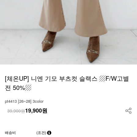
[체온UP] 니엔 기모 부츠컷 슬랙스 ▨F/W고별
전 50%▨
pt4413 [26~28] 3color
19,900
원
39,900원
배송비
(조건)