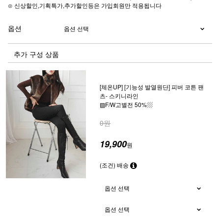
⊙ 신상할인,기획특가,추가할인등은 가입회원만 적용됩니다
옵션
추가 구성 상품
[체온UP] [기능성 발열원단] 피버 코튼 팬
츠- 스키니라인
▨F/W고별전 50%▨
0원
19,900
원
(조건) 배송