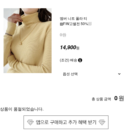
엠버 니트 폴라 티
▨F/W고별전 50%▨
0원
14,900
원
(조건) 배송
0
원
총 상품 금액
상품이 품절되었습니다.