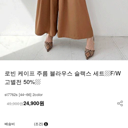
로빈 케이프 주름 블라우스 슬랙스 세트▨F/W
고별전 50%▨
st7762s [44~66] 2color
24,900
원
49,900원
배송비
(조건)