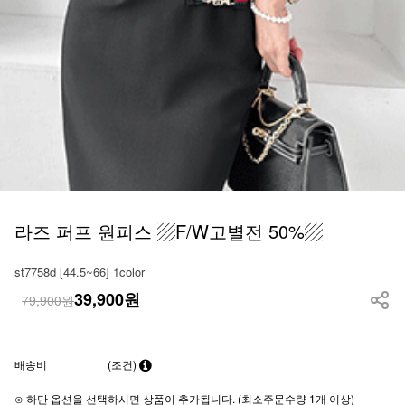
라즈 퍼프 원피스 ▨F/W고별전 50%▨
st7758d [44.5~66] 1color
39,900
원
79,900원
배송비
(조건)
⊙ 하단 옵션을 선택하시면 상품이 추가됩니다. (최소주문수량 1개 이상)