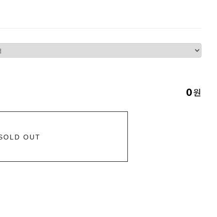
원
0
SOLD OUT