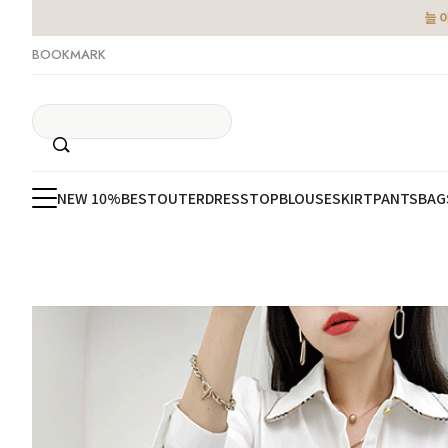
늘 
BOOKMARK
NEW 10%
BEST
OUTER
DRESS
TOP
BLOUSE
SKIRT
PANTS
BAG