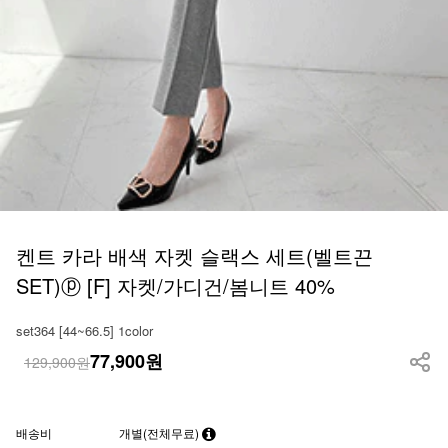
켄트 카라 배색 자켓 슬랙스 세트(벨트끈
SET)ⓟ [F] 자켓/가디건/봄니트 40%
set364 [44~66.5] 1color
77,900
원
129,900원
배송비
개별(전체무료)