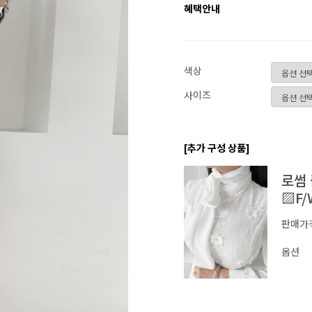
혜택안내
색상
사이즈
[추가 구성 상품]
로썸
▨F/
판매가
옵션