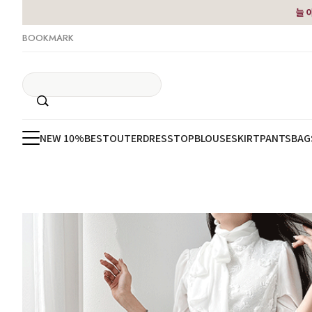
늘 
BOOKMARK
NEW 10%
BEST
OUTER
DRESS
TOP
BLOUSE
SKIRT
PANTS
BAG