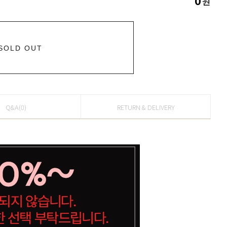
원
0
SOLD OUT
Q&A(0)
RETURN & DELIVERY