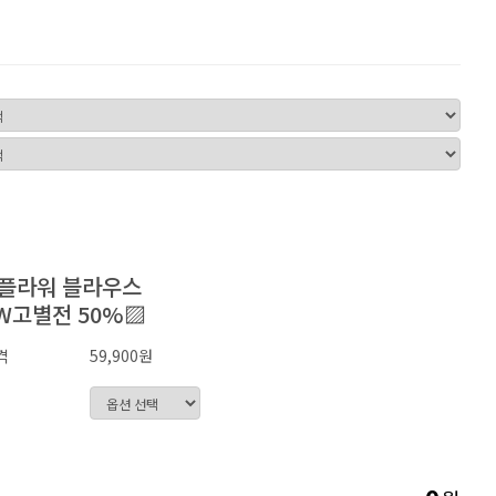
 플라워 블라우스
W고별전 50%▨
격
59,900원