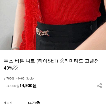
투스 버튼 니트 (타이SET) ▨리미티드 고별전
40%▨
st7660t [44~66] 3color
14,900
원
24,900원
배송비
(조건)