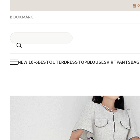
늘 
BOOKMARK
NEW 10%
BEST
OUTER
DRESS
TOP
BLOUSE
SKIRT
PANTS
BAG