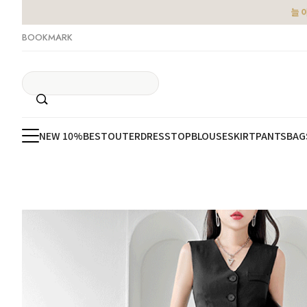
늘 
BOOKMARK
NEW 10%
BEST
OUTER
DRESS
TOP
BLOUSE
SKIRT
PANTS
BAG