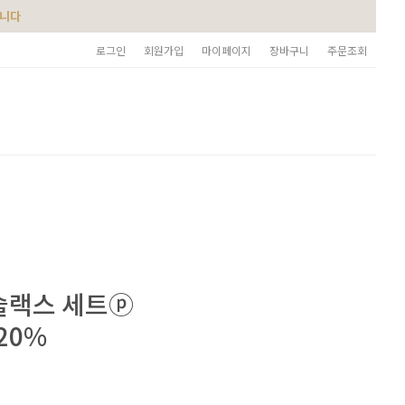
습니다
로그인
회원가입
마이페이지
장바구니
주문조회
슬랙스 세트ⓟ
20%