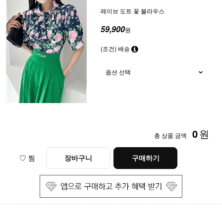
레이브 도트 꽃 블라우스
59,900
원
(조건) 배송
0
원
총 상품 금액
♡ 찜
장바구니
구매하기