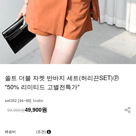
쏠트 더블 자켓 반바지 세트(허리끈SET)ⓟ
"50% 리미티드 고별전특가"
set352 [44~66] 1color
49,900
원
99,900원
배송비
(조건)