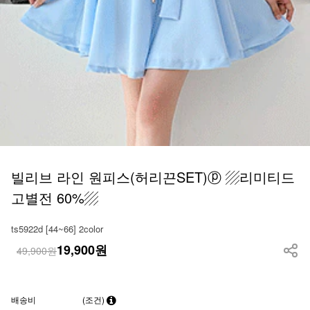
빌리브 라인 원피스(허리끈SET)ⓟ ▨리미티드
고별전 60%▨
ts5922d [44~66] 2color
19,900
원
49,900원
배송비
(조건)