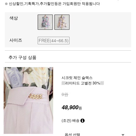
⊙ 신상할인,기획특가,추가할인등은 가입회원만 적용됩니다
색상
사이즈
FREE(44~66.5)
추가 구성 상품
시크릿 체인 슬랙스
▨리미티드 고별전 30%▨
0원
48,900
원
(조건) 배송