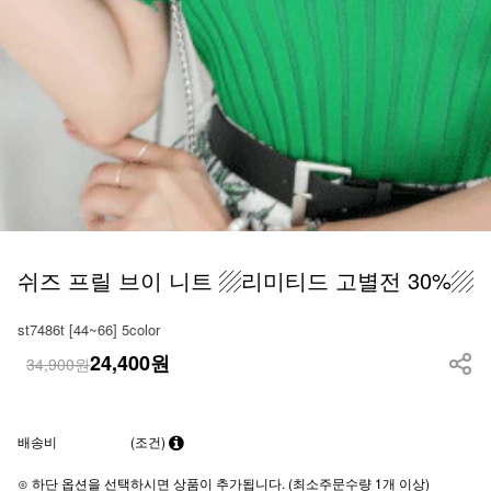
쉬즈 프릴 브이 니트 ▨리미티드 고별전 30%▨
st7486t [44~66] 5color
24,400
원
34,900원
배송비
(조건)
⊙ 하단 옵션을 선택하시면 상품이 추가됩니다. (최소주문수량 1개 이상)