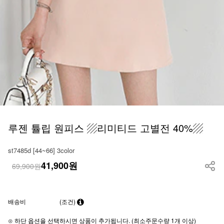
루젠 튤립 원피스 ▨리미티드 고별전 40%▨
st7485d [44~66] 3color
41,900
원
69,900원
배송비
(조건)
⊙ 하단 옵션을 선택하시면 상품이 추가됩니다. (최소주문수량 1개 이상)